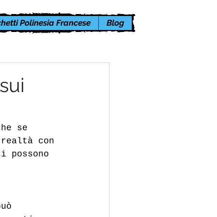
hetti Polinesia Francese
Blog
sui
che se 
 realtà con 
si possono 
 
può 