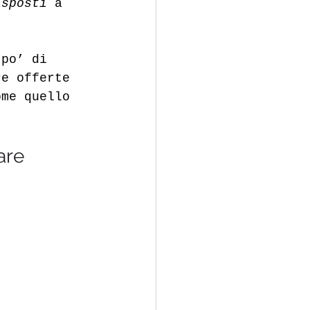
isposti
 a 
 po’ di 
re offerte 
ome quello 
are