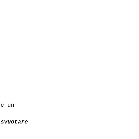
re un 
 svuotare 