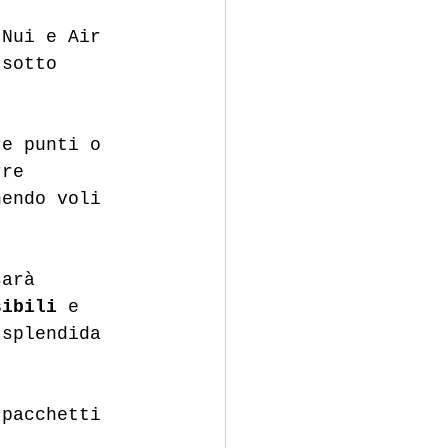
 Nui e Air 
 sotto 
re punti o 
rre 
nendo voli 
sarà 
sibili
 e 
 splendida 
 pacchetti 