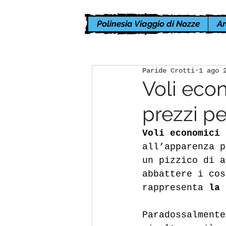
Polinesia Viaggio di Nozze
Ar
Paride Crotti
1 ago 
Voli eco
prezzi pe
Voli economici 
all’apparenza p
un pizzico di a
abbattere i cos
rappresenta 
la 
Paradossalmente