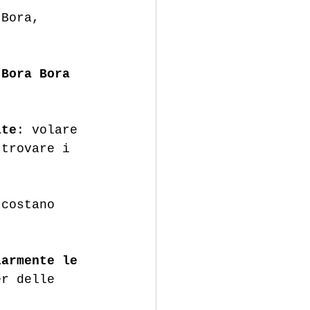
 Bora, 
 Bora Bora 
ate
: volare 
 trovare i 
 costano 
larmente le 
er delle 