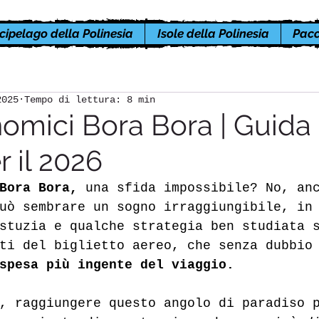
cipelago della Polinesia
Isole della Polinesia
Pacc
2025
Tempo di lettura: 8 min
nomici Bora Bora | Guida 
r il 2026
Bora Bora,
 una sfida impossibile? No, an
uò sembrare un sogno irraggiungibile, in
stuzia e qualche strategia ben studiata 
ti del biglietto aereo, che senza dubbio
spesa più ingente del viaggio. 
, raggiungere questo angolo di paradiso 